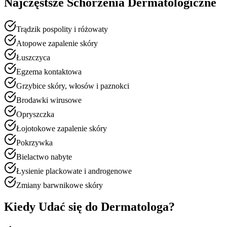
Najczęstsze Schorzenia Dermatologiczne
Trądzik pospolity i różowaty
Atopowe zapalenie skóry
Łuszczyca
Egzema kontaktowa
Grzybice skóry, włosów i paznokci
Brodawki wirusowe
Opryszczka
Łojotokowe zapalenie skóry
Pokrzywka
Bielactwo nabyte
Łysienie plackowate i androgenowe
Zmiany barwnikowe skóry
Kiedy Udać się do Dermatologa?