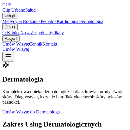
CUS
Clip Urbano
Salud
Usługi
Medycyna Rodzinna
Pediatria
Kardiologia
Dermatologia
O Nas
O Klinice
Nasz Zespół
Certyfikaty
Pacjent
Umów Wizytę
Cennik
Kontakt
Umów Wizytę
Dermatologia
Kompleksowa opieka dermatologiczna dla zdrowia i urody Twojej
skóry. Diagnostyka, leczenie i profilaktyka chorób skóry, włosów i
paznokci.
Umów Wizytę do Dermatologa
Zakres Usług Dermatologicznych