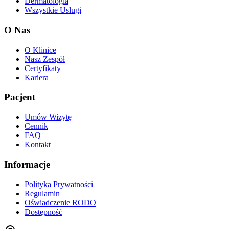
Dermatologia
Wszystkie Usługi
O Nas
O Klinice
Nasz Zespół
Certyfikaty
Kariera
Pacjent
Umów Wizytę
Cennik
FAQ
Kontakt
Informacje
Polityka Prywatności
Regulamin
Oświadczenie RODO
Dostępność