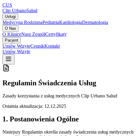
CUS
Clip Urbano
Salud
Usługi
Medycyna Rodzinna
Pediatria
Kardiologia
Dermatologia
O Nas
O Klinice
Nasz Zespół
Certyfikaty
Pacjent
Umów Wizytę
Cennik
Kontakt
Umów Wizytę
Regulamin Świadczenia Usług
Zasady korzystania z usług medycznych Clip Urbano Salud
Ostatnia aktualizacja:
12.12.2025
1. Postanowienia Ogólne
Niniejszy Regulamin określa zasady świadczenia usług medycznych